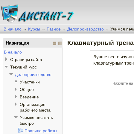
В начало
→
Курсы
→
Разное
→
Делопроизводство
→
Учимся печ
Клавиатурный трен
Навигация
В начало
Лучше всего изуча
Страницы сайта
клавиатурным тре
Текущий курс
Делопроизводство
Участники
Нажмите на
Общее
Введение
Организация
рабочего места
Учимся печатать
быстро
Правила работы