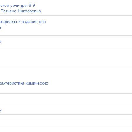
ской речи для 8-9
 Татьяна Николаевна
в
м
рактеристика химических
ы