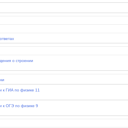
ответах
дения о строении
ки
и к ГИА по физике 11
и к ОГЭ по физике 9