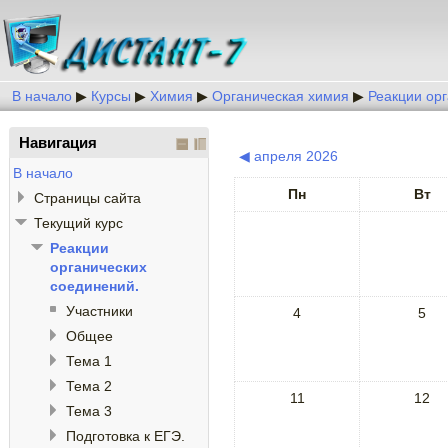
В начало
▶
Курсы
▶
Химия
▶
Органическая химия
▶
Реакции ор
Навигация
◀
апреля 2026
В начало
Пн
Вт
Страницы сайта
Текущий курс
Реакции
органических
соединений.
Участники
4
5
Общее
Тема 1
Тема 2
11
12
Тема 3
Подготовка к ЕГЭ.