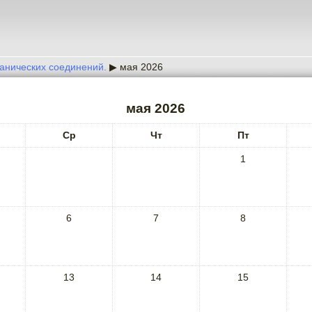
ганических соединений.
▶
мая 2026
мая 2026
Ср
Чт
Пт
1
6
7
8
13
14
15