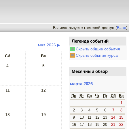
Вы используете гостевой доступ (
Вход
)
Легенда событий
мая 2026
▶
Скрыть общие события
Скрыть события курса
Сб
Вс
4
5
Месячный обзор
марта 2026
11
12
Пн
Вт
Ср
Чт
Пт
Сб
Вс
1
2
3
4
5
6
7
8
18
19
9
10
11
12
13
14
15
16
17
18
19
20
21
22