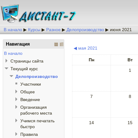
В начало
▶
Курсы
▶
Разное
▶
Делопроизводство
▶
июня 2021
Навигация
◀
мая 2021
В начало
Пн
Вт
Страницы сайта
Текущий курс
1
Делопроизводство
Участники
Общее
7
8
Введение
Организация
рабочего места
Учимся печатать
14
15
быстро
Правила