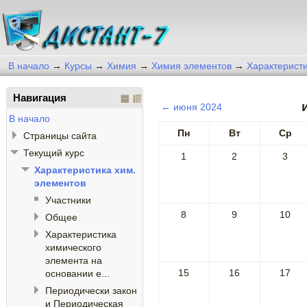
В начало
→
Курсы
→
Химия
→
Химия элементов
→
Характеристи
Навигация
←
июня 2024
В начало
Пн
Вт
Ср
Страницы сайта
Текущий курс
1
2
3
Характеристика хим.
элементов
Участники
8
9
10
Общее
Характеристика
химического
элемента на
15
16
17
основании е...
Периодически закон
и Периодическая